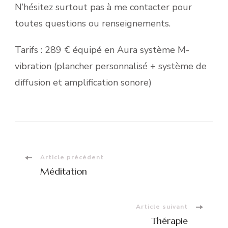
N’hésitez surtout pas à me contacter pour
toutes questions ou renseignements.
Tarifs : 289 € équipé en Aura système M-
vibration (plancher personnalisé + système de
diffusion et amplification sonore)
Navigation
Article précédent
Méditation
d'article
Article suivant
Thérapie