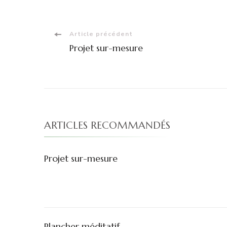
Navigation
Article précédent
Projet sur-mesure
d'article
ARTICLES RECOMMANDÉS
Projet sur-mesure
Plancher méditatif